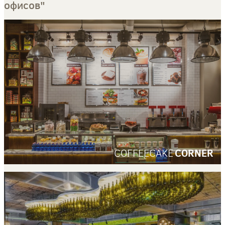
офисов"
COFFEECAKE
CORNER